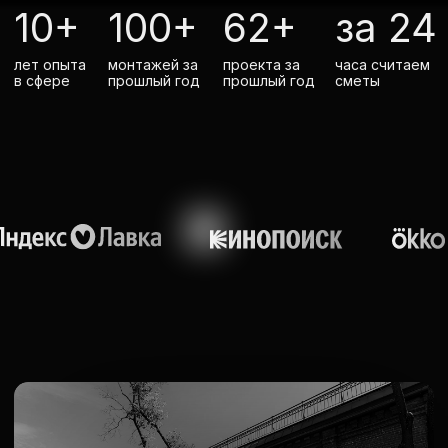
ЯндексЕда
Точка банк