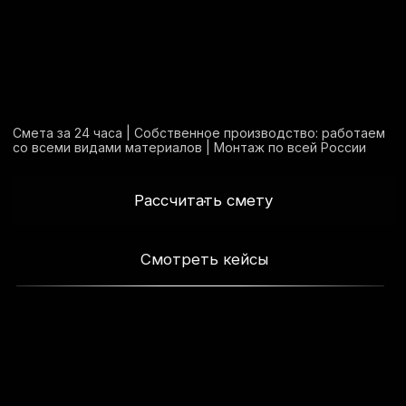
Рассчитать смету
Смотреть кейсы
10+
100+
62+
за 24
лет опыта
монтажей за
проекта за
часа считаем
в сфере
прошлый год
прошлый год
сметы