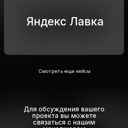
г ⁩
Балашиха
⁦, пр-кт
Ленина, д. 30Ак7
пн - пт / 09:00 - 18:00