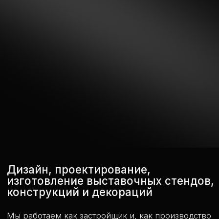
Дизайн, проектирование,
изготовление выставочных стендов,
конструкций и декораций
Мы работаем как застройщик и, как производство
полного цикла – сами разрабатываем дизайн
и проектируем визуализации, а затем реализуем
их с такой точностью, как задумано.
Наши дизайнеры понимают производственные
ограничения и создают решения, которые реально
работают.
10
3
лет опыта
юнита параллельно
и автономно ведущие
ваши проекты